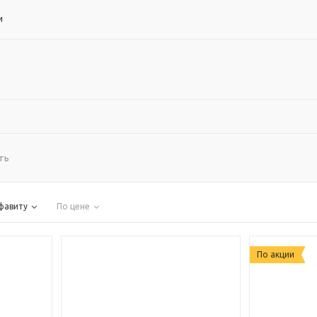
и
ть
фавиту
По цене
По акции