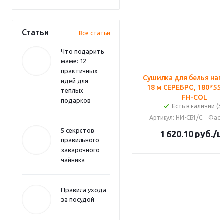
Статьи
Все статьи
Что подарить
маме: 12
практичных
Сушилка для белья на
идей для
18 м СЕРЕБРО, 180*55
теплых
FH-COL
подарков
Есть в наличии (
Артикул
: НИ-СБ1/С
Фас
5 секретов
1 620.10
руб.
/
правильного
заварочного
чайника
Правила ухода
за посудой