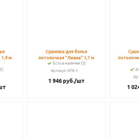
ья
Сушилка для белья
Суши
1,9 м
потолочная "Лиана" 1,7 м
потолочна
Есть в наличии (3)
3)
Е
Артикул
: КПБ-5
Ар
1 946
руб.
/шт
шт
1 02