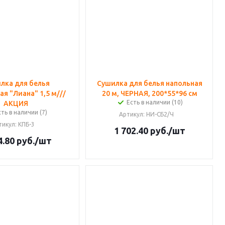
лка для белья
Сушилка для белья напольная
я "Лиана" 1,5 м///
20 м, ЧЕРНАЯ, 200*55*96 см
Есть в наличии (10)
АКЦИЯ
сть в наличии (7)
Артикул
: НИ-СБ2/Ч
тикул
: КПБ-3
1 702.40
руб.
/шт
4.80
руб.
/шт