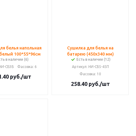
ля белья напольная
Сушилка для белья на
 белый 100*55*96см
батарею (450х340 мм)
сть в наличии (6)
Есть в наличии (12)
 НИ-СБ3Б
Фасовка
: 6
Артикул
: НИ-СБ5-45П
Фасовка
: 10
1.40
руб.
/шт
258.40
руб.
/шт