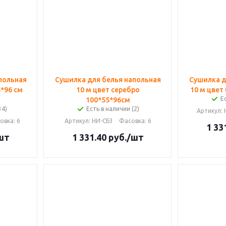
польная
Сушилка для белья напольная
Сушилка д
*96 см
10 м цвет серебро
10 м цвет
Е
100*55*96см
34)
Есть в наличии (2)
Артикул
:
овка
: 6
Артикул
: НИ-СБ3
Фасовка
: 6
1 33
шт
1 331.40
руб.
/шт