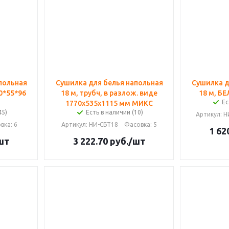
польная
Сушилка для белья напольная
Сушилка д
00*55*96
18 м, трубч, в разлож. виде
18 м, БЕ
Ес
1770х535х1115 мм МИКС
45)
Есть в наличии (10)
Артикул
: 
вка
: 6
Артикул
: НИ-СБТ18
Фасовка
: 5
1 62
шт
3 222.70
руб.
/шт