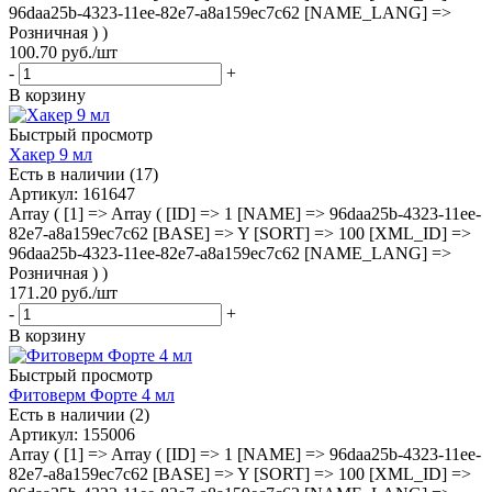
96daa25b-4323-11ee-82e7-a8a159ec7c62 [NAME_LANG] =>
Розничная ) )
100.70
руб.
/шт
-
+
В корзину
Быстрый просмотр
Хакер 9 мл
Есть в наличии (17)
Артикул
: 161647
Array ( [1] => Array ( [ID] => 1 [NAME] => 96daa25b-4323-11ee-
82e7-a8a159ec7c62 [BASE] => Y [SORT] => 100 [XML_ID] =>
96daa25b-4323-11ee-82e7-a8a159ec7c62 [NAME_LANG] =>
Розничная ) )
171.20
руб.
/шт
-
+
В корзину
Быстрый просмотр
Фитоверм Форте 4 мл
Есть в наличии (2)
Артикул
: 155006
Array ( [1] => Array ( [ID] => 1 [NAME] => 96daa25b-4323-11ee-
82e7-a8a159ec7c62 [BASE] => Y [SORT] => 100 [XML_ID] =>