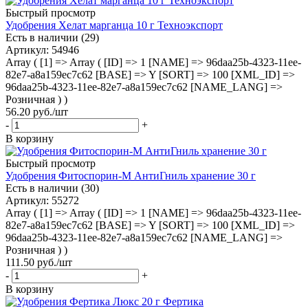
Быстрый просмотр
Удобрения Хелат марганца 10 г Техноэкспорт
Есть в наличии (29)
Артикул
: 54946
Array ( [1] => Array ( [ID] => 1 [NAME] => 96daa25b-4323-11ee-
82e7-a8a159ec7c62 [BASE] => Y [SORT] => 100 [XML_ID] =>
96daa25b-4323-11ee-82e7-a8a159ec7c62 [NAME_LANG] =>
Розничная ) )
56.20
руб.
/шт
-
+
В корзину
Быстрый просмотр
Удобрения Фитоспорин-М АнтиГниль хранение 30 г
Есть в наличии (30)
Артикул
: 55272
Array ( [1] => Array ( [ID] => 1 [NAME] => 96daa25b-4323-11ee-
82e7-a8a159ec7c62 [BASE] => Y [SORT] => 100 [XML_ID] =>
96daa25b-4323-11ee-82e7-a8a159ec7c62 [NAME_LANG] =>
Розничная ) )
111.50
руб.
/шт
-
+
В корзину