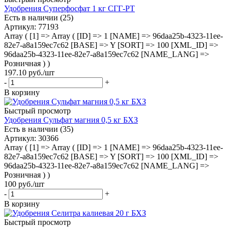
Удобрения Суперфосфат 1 кг СГГ-РТ
Есть в наличии (25)
Артикул
: 77193
Array ( [1] => Array ( [ID] => 1 [NAME] => 96daa25b-4323-11ee-
82e7-a8a159ec7c62 [BASE] => Y [SORT] => 100 [XML_ID] =>
96daa25b-4323-11ee-82e7-a8a159ec7c62 [NAME_LANG] =>
Розничная ) )
197.10
руб.
/шт
-
+
В корзину
Быстрый просмотр
Удобрения Сульфат магния 0,5 кг БХЗ
Есть в наличии (35)
Артикул
: 30366
Array ( [1] => Array ( [ID] => 1 [NAME] => 96daa25b-4323-11ee-
82e7-a8a159ec7c62 [BASE] => Y [SORT] => 100 [XML_ID] =>
96daa25b-4323-11ee-82e7-a8a159ec7c62 [NAME_LANG] =>
Розничная ) )
100
руб.
/шт
-
+
В корзину
Быстрый просмотр