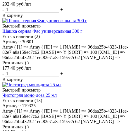
292.40
руб.
/шт
-
+
В корзину
Быстрый просмотр
Шашка серная Фас универсальная 300 г
Есть в наличии (2)
Артикул
: 30801
Array ( [1] => Array ( [ID] => 1 [NAME] => 96daa25b-4323-11ee-
82e7-a8a159ec7c62 [BASE] => Y [SORT] => 100 [XML_ID] =>
96daa25b-4323-11ee-82e7-a8a159ec7c62 [NAME_LANG] =>
Розничная ) )
177.40
руб.
/шт
-
+
В корзину
Быстрый просмотр
Чистогряд моно-доза 25 мл
Есть в наличии (13)
Артикул
: 119325
Array ( [1] => Array ( [ID] => 1 [NAME] => 96daa25b-4323-11ee-
82e7-a8a159ec7c62 [BASE] => Y [SORT] => 100 [XML_ID] =>
96daa25b-4323-11ee-82e7-a8a159ec7c62 [NAME_LANG] =>
Розничная ) )