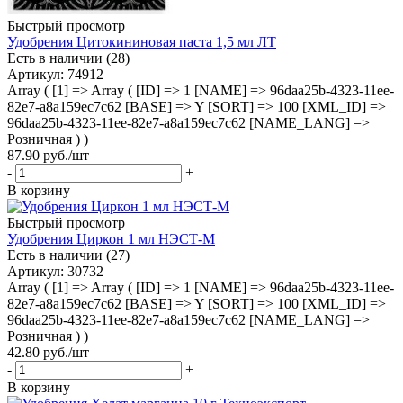
Быстрый просмотр
Удобрения Цитокининовая паста 1,5 мл ЛТ
Есть в наличии (28)
Артикул
: 74912
Array ( [1] => Array ( [ID] => 1 [NAME] => 96daa25b-4323-11ee-
82e7-a8a159ec7c62 [BASE] => Y [SORT] => 100 [XML_ID] =>
96daa25b-4323-11ee-82e7-a8a159ec7c62 [NAME_LANG] =>
Розничная ) )
87.90
руб.
/шт
-
+
В корзину
Быстрый просмотр
Удобрения Циркон 1 мл НЭСТ-М
Есть в наличии (27)
Артикул
: 30732
Array ( [1] => Array ( [ID] => 1 [NAME] => 96daa25b-4323-11ee-
82e7-a8a159ec7c62 [BASE] => Y [SORT] => 100 [XML_ID] =>
96daa25b-4323-11ee-82e7-a8a159ec7c62 [NAME_LANG] =>
Розничная ) )
42.80
руб.
/шт
-
+
В корзину