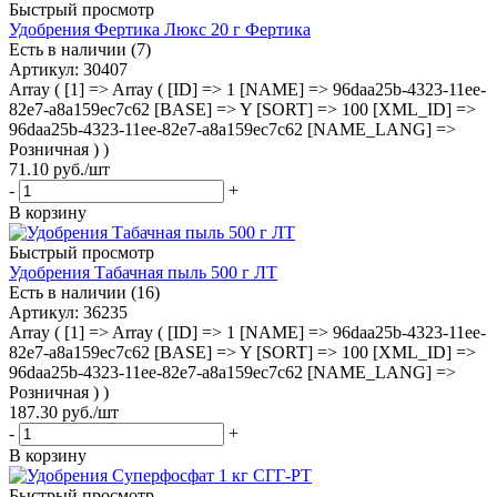
Быстрый просмотр
Удобрения Фертика Люкс 20 г Фертика
Есть в наличии (7)
Артикул
: 30407
Array ( [1] => Array ( [ID] => 1 [NAME] => 96daa25b-4323-11ee-
82e7-a8a159ec7c62 [BASE] => Y [SORT] => 100 [XML_ID] =>
96daa25b-4323-11ee-82e7-a8a159ec7c62 [NAME_LANG] =>
Розничная ) )
71.10
руб.
/шт
-
+
В корзину
Быстрый просмотр
Удобрения Табачная пыль 500 г ЛТ
Есть в наличии (16)
Артикул
: 36235
Array ( [1] => Array ( [ID] => 1 [NAME] => 96daa25b-4323-11ee-
82e7-a8a159ec7c62 [BASE] => Y [SORT] => 100 [XML_ID] =>
96daa25b-4323-11ee-82e7-a8a159ec7c62 [NAME_LANG] =>
Розничная ) )
187.30
руб.
/шт
-
+
В корзину
Быстрый просмотр