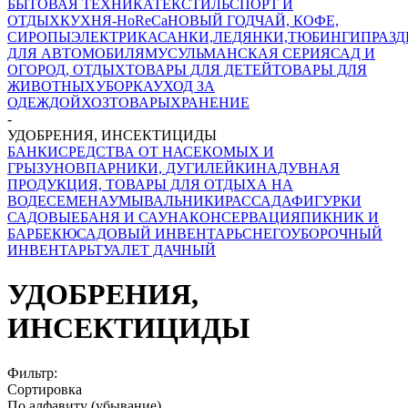
БЫТОВАЯ ТЕХНИКА
ТЕКСТИЛЬ
СПОРТ И
ОТДЫХ
КУХНЯ-HoReCa
НОВЫЙ ГОД
ЧАЙ, КОФЕ,
СИРОПЫ
ЭЛЕКТРИКА
САНКИ,ЛЕДЯНКИ,ТЮБИНГИ
ПРАЗ
ДЛЯ АВТОМОБИЛЯ
МУСУЛЬМАНСКАЯ СЕРИЯ
САД И
ОГОРОД, ОТДЫХ
ТОВАРЫ ДЛЯ ДЕТЕЙ
ТОВАРЫ ДЛЯ
ЖИВОТНЫХ
УБОРКА
УХОД ЗА
ОДЕЖДОЙ
ХОЗТОВАРЫ
ХРАНЕНИЕ
-
УДОБРЕНИЯ, ИНСЕКТИЦИДЫ
БАНКИ
СРЕДСТВА ОТ НАСЕКОМЫХ И
ГРЫЗУНОВ
ПАРНИКИ, ДУГИ
ЛЕЙКИ
НАДУВНАЯ
ПРОДУКЦИЯ, ТОВАРЫ ДЛЯ ОТДЫХА НА
ВОДЕ
СЕМЕНА
УМЫВАЛЬНИКИ
РАССАДА
ФИГУРКИ
САДОВЫЕ
БАНЯ И САУНА
КОНСЕРВАЦИЯ
ПИКНИК И
БАРБЕКЮ
САДОВЫЙ ИНВЕНТАРЬ
СНЕГОУБОРОЧНЫЙ
ИНВЕНТАРЬ
ТУАЛЕТ ДАЧНЫЙ
УДОБРЕНИЯ,
ИНСЕКТИЦИДЫ
Фильтр:
Сортировка
По алфавиту (убывание)