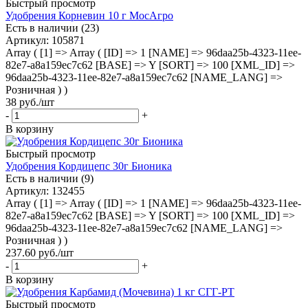
Быстрый просмотр
Удобрения Корневин 10 г МосАгро
Есть в наличии (23)
Артикул
: 105871
Array ( [1] => Array ( [ID] => 1 [NAME] => 96daa25b-4323-11ee-
82e7-a8a159ec7c62 [BASE] => Y [SORT] => 100 [XML_ID] =>
96daa25b-4323-11ee-82e7-a8a159ec7c62 [NAME_LANG] =>
Розничная ) )
38
руб.
/шт
-
+
В корзину
Быстрый просмотр
Удобрения Кордицепс 30г Бионика
Есть в наличии (9)
Артикул
: 132455
Array ( [1] => Array ( [ID] => 1 [NAME] => 96daa25b-4323-11ee-
82e7-a8a159ec7c62 [BASE] => Y [SORT] => 100 [XML_ID] =>
96daa25b-4323-11ee-82e7-a8a159ec7c62 [NAME_LANG] =>
Розничная ) )
237.60
руб.
/шт
-
+
В корзину
Быстрый просмотр