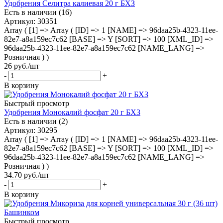
Удобрения Селитра калиевая 20 г БХЗ
Есть в наличии (16)
Артикул
: 30351
Array ( [1] => Array ( [ID] => 1 [NAME] => 96daa25b-4323-11ee-
82e7-a8a159ec7c62 [BASE] => Y [SORT] => 100 [XML_ID] =>
96daa25b-4323-11ee-82e7-a8a159ec7c62 [NAME_LANG] =>
Розничная ) )
26
руб.
/шт
-
+
В корзину
Быстрый просмотр
Удобрения Монокалий фосфат 20 г БХЗ
Есть в наличии (2)
Артикул
: 30295
Array ( [1] => Array ( [ID] => 1 [NAME] => 96daa25b-4323-11ee-
82e7-a8a159ec7c62 [BASE] => Y [SORT] => 100 [XML_ID] =>
96daa25b-4323-11ee-82e7-a8a159ec7c62 [NAME_LANG] =>
Розничная ) )
34.70
руб.
/шт
-
+
В корзину
Быстрый просмотр