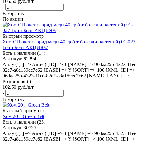
106.50
руб.
/шт
-
+
В корзину
По акции
Быстрый просмотр
Хом СП оксихлорид меди 40 гр (от болезни растений) 01-027
Грин Белт АКЦИЯ///
Есть в наличии (14)
Артикул
: 82394
Array ( [1] => Array ( [ID] => 1 [NAME] => 96daa25b-4323-11ee-
82e7-a8a159ec7c62 [BASE] => Y [SORT] => 100 [XML_ID] =>
96daa25b-4323-11ee-82e7-a8a159ec7c62 [NAME_LANG] =>
Розничная ) )
102.50
руб.
/шт
-
+
В корзину
Быстрый просмотр
Хом 20 г Green Belt
Есть в наличии (23)
Артикул
: 30725
Array ( [1] => Array ( [ID] => 1 [NAME] => 96daa25b-4323-11ee-
82e7-a8a159ec7c62 [BASE] => Y [SORT] => 100 [XML_ID] =>