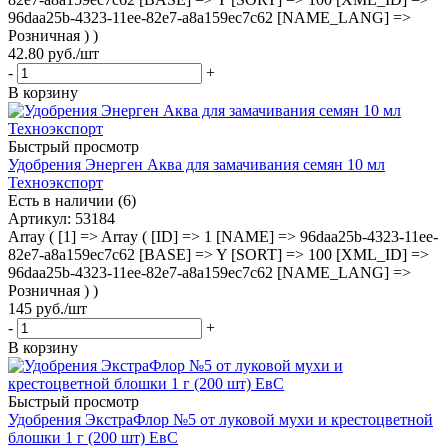
96daa25b-4323-11ee-82e7-a8a159ec7c62 [NAME_LANG] =>
Розничная ) )
42.80
руб.
/шт
-
+
В корзину
Быстрый просмотр
Удобрения Энерген Аква для замачивания семян 10 мл
Техноэкспорт
Есть в наличии (6)
Артикул
: 53184
Array ( [1] => Array ( [ID] => 1 [NAME] => 96daa25b-4323-11ee-
82e7-a8a159ec7c62 [BASE] => Y [SORT] => 100 [XML_ID] =>
96daa25b-4323-11ee-82e7-a8a159ec7c62 [NAME_LANG] =>
Розничная ) )
145
руб.
/шт
-
+
В корзину
Быстрый просмотр
Удобрения ЭкстраФлор №5 от луковой мухи и крестоцветной
блошки 1 г (200 шт) ЕвС