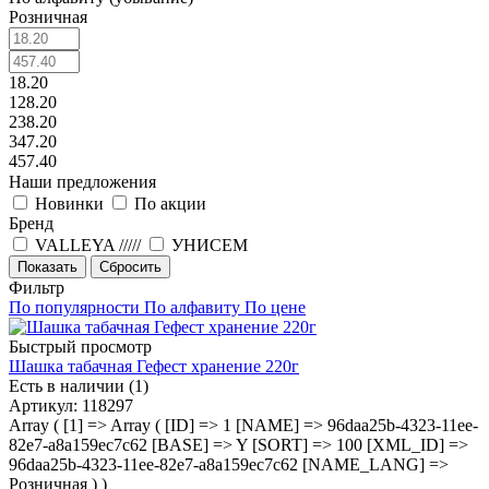
Розничная
18.20
128.20
238.20
347.20
457.40
Наши предложения
Новинки
По акции
Бренд
VALLEYA /////
УНИСЕМ
Показать
Сбросить
Фильтр
По популярности
По алфавиту
По цене
Быстрый просмотр
Шашка табачная Гефест хранение 220г
Есть в наличии (1)
Артикул
: 118297
Array ( [1] => Array ( [ID] => 1 [NAME] => 96daa25b-4323-11ee-
82e7-a8a159ec7c62 [BASE] => Y [SORT] => 100 [XML_ID] =>
96daa25b-4323-11ee-82e7-a8a159ec7c62 [NAME_LANG] =>
Розничная ) )