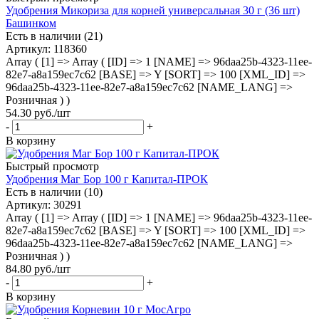
Удобрения Микориза для корней универсальная 30 г (36 шт)
Башинком
Есть в наличии (21)
Артикул
: 118360
Array ( [1] => Array ( [ID] => 1 [NAME] => 96daa25b-4323-11ee-
82e7-a8a159ec7c62 [BASE] => Y [SORT] => 100 [XML_ID] =>
96daa25b-4323-11ee-82e7-a8a159ec7c62 [NAME_LANG] =>
Розничная ) )
54.30
руб.
/шт
-
+
В корзину
Быстрый просмотр
Удобрения Маг Бор 100 г Капитал-ПРОК
Есть в наличии (10)
Артикул
: 30291
Array ( [1] => Array ( [ID] => 1 [NAME] => 96daa25b-4323-11ee-
82e7-a8a159ec7c62 [BASE] => Y [SORT] => 100 [XML_ID] =>
96daa25b-4323-11ee-82e7-a8a159ec7c62 [NAME_LANG] =>
Розничная ) )
84.80
руб.
/шт
-
+
В корзину