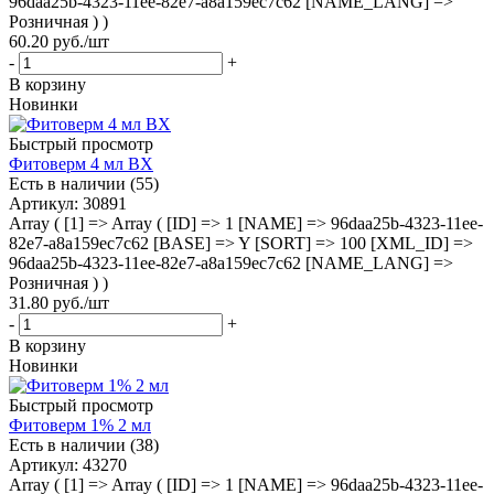
96daa25b-4323-11ee-82e7-a8a159ec7c62 [NAME_LANG] =>
Розничная ) )
60.20
руб.
/шт
-
+
В корзину
Новинки
Быстрый просмотр
Фитоверм 4 мл ВХ
Есть в наличии (55)
Артикул
: 30891
Array ( [1] => Array ( [ID] => 1 [NAME] => 96daa25b-4323-11ee-
82e7-a8a159ec7c62 [BASE] => Y [SORT] => 100 [XML_ID] =>
96daa25b-4323-11ee-82e7-a8a159ec7c62 [NAME_LANG] =>
Розничная ) )
31.80
руб.
/шт
-
+
В корзину
Новинки
Быстрый просмотр
Фитоверм 1% 2 мл
Есть в наличии (38)
Артикул
: 43270
Array ( [1] => Array ( [ID] => 1 [NAME] => 96daa25b-4323-11ee-