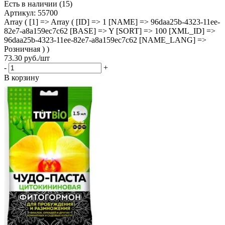
Есть в наличии (15)
Артикул
: 55700
Array ( [1] => Array ( [ID] => 1 [NAME] => 96daa25b-4323-11ee-
82e7-a8a159ec7c62 [BASE] => Y [SORT] => 100 [XML_ID] =>
96daa25b-4323-11ee-82e7-a8a159ec7c62 [NAME_LANG] =>
Розничная ) )
73.30
руб.
/шт
-
+
В корзину