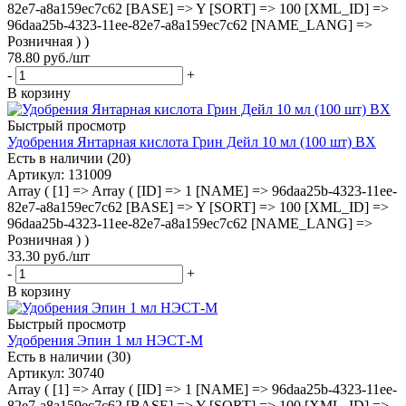
82e7-a8a159ec7c62 [BASE] => Y [SORT] => 100 [XML_ID] =>
96daa25b-4323-11ee-82e7-a8a159ec7c62 [NAME_LANG] =>
Розничная ) )
78.80
руб.
/шт
-
+
В корзину
Быстрый просмотр
Удобрения Янтарная кислота Грин Дейл 10 мл (100 шт) ВХ
Есть в наличии (20)
Артикул
: 131009
Array ( [1] => Array ( [ID] => 1 [NAME] => 96daa25b-4323-11ee-
82e7-a8a159ec7c62 [BASE] => Y [SORT] => 100 [XML_ID] =>
96daa25b-4323-11ee-82e7-a8a159ec7c62 [NAME_LANG] =>
Розничная ) )
33.30
руб.
/шт
-
+
В корзину
Быстрый просмотр
Удобрения Эпин 1 мл НЭСТ-М
Есть в наличии (30)
Артикул
: 30740
Array ( [1] => Array ( [ID] => 1 [NAME] => 96daa25b-4323-11ee-
82e7-a8a159ec7c62 [BASE] => Y [SORT] => 100 [XML_ID] =>