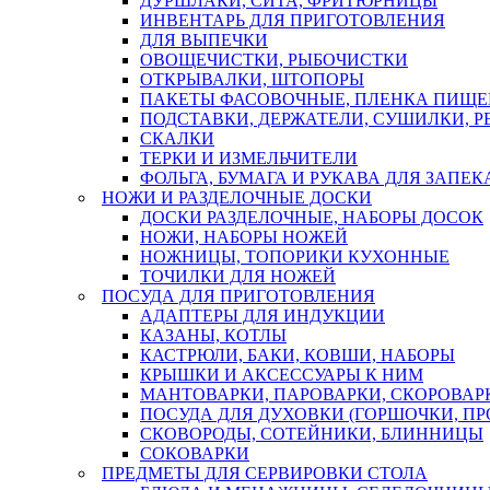
ДУРШЛАКИ, СИТА, ФРИТЮРНИЦЫ
ИНВЕНТАРЬ ДЛЯ ПРИГОТОВЛЕНИЯ
ДЛЯ ВЫПЕЧКИ
ОВОЩЕЧИСТКИ, РЫБОЧИСТКИ
ОТКРЫВАЛКИ, ШТОПОРЫ
ПАКЕТЫ ФАСОВОЧНЫЕ, ПЛЕНКА ПИЩЕ
ПОДСТАВКИ, ДЕРЖАТЕЛИ, СУШИЛКИ, 
СКАЛКИ
ТЕРКИ И ИЗМЕЛЬЧИТЕЛИ
ФОЛЬГА, БУМАГА И РУКАВА ДЛЯ ЗАПЕ
НОЖИ И РАЗДЕЛОЧНЫЕ ДОСКИ
ДОСКИ РАЗДЕЛОЧНЫЕ, НАБОРЫ ДОСОК
НОЖИ, НАБОРЫ НОЖЕЙ
НОЖНИЦЫ, ТОПОРИКИ КУХОННЫЕ
ТОЧИЛКИ ДЛЯ НОЖЕЙ
ПОСУДА ДЛЯ ПРИГОТОВЛЕНИЯ
АДАПТЕРЫ ДЛЯ ИНДУКЦИИ
КАЗАНЫ, КОТЛЫ
КАСТРЮЛИ, БАКИ, КОВШИ, НАБОРЫ
КРЫШКИ И АКСЕССУАРЫ К НИМ
МАНТОВАРКИ, ПАРОВАРКИ, СКОРОВА
ПОСУДА ДЛЯ ДУХОВКИ (ГОРШОЧКИ, П
СКОВОРОДЫ, СОТЕЙНИКИ, БЛИННИЦЫ
СОКОВАРКИ
ПРЕДМЕТЫ ДЛЯ СЕРВИРОВКИ СТОЛА