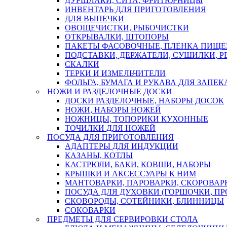
ДУРШЛАКИ, СИТА, ФРИТЮРНИЦЫ
ИНВЕНТАРЬ ДЛЯ ПРИГОТОВЛЕНИЯ
ДЛЯ ВЫПЕЧКИ
ОВОЩЕЧИСТКИ, РЫБОЧИСТКИ
ОТКРЫВАЛКИ, ШТОПОРЫ
ПАКЕТЫ ФАСОВОЧНЫЕ, ПЛЕНКА ПИЩЕ
ПОДСТАВКИ, ДЕРЖАТЕЛИ, СУШИЛКИ, 
СКАЛКИ
ТЕРКИ И ИЗМЕЛЬЧИТЕЛИ
ФОЛЬГА, БУМАГА И РУКАВА ДЛЯ ЗАПЕ
НОЖИ И РАЗДЕЛОЧНЫЕ ДОСКИ
ДОСКИ РАЗДЕЛОЧНЫЕ, НАБОРЫ ДОСОК
НОЖИ, НАБОРЫ НОЖЕЙ
НОЖНИЦЫ, ТОПОРИКИ КУХОННЫЕ
ТОЧИЛКИ ДЛЯ НОЖЕЙ
ПОСУДА ДЛЯ ПРИГОТОВЛЕНИЯ
АДАПТЕРЫ ДЛЯ ИНДУКЦИИ
КАЗАНЫ, КОТЛЫ
КАСТРЮЛИ, БАКИ, КОВШИ, НАБОРЫ
КРЫШКИ И АКСЕССУАРЫ К НИМ
МАНТОВАРКИ, ПАРОВАРКИ, СКОРОВА
ПОСУДА ДЛЯ ДУХОВКИ (ГОРШОЧКИ, П
СКОВОРОДЫ, СОТЕЙНИКИ, БЛИННИЦЫ
СОКОВАРКИ
ПРЕДМЕТЫ ДЛЯ СЕРВИРОВКИ СТОЛА