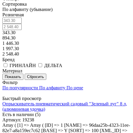
Сортировка
По алфавиту (убывание)
Розничная
343.30
894.30
1 446.30
1 997.30
2 548.40
Бренд
ГРИНЛАЙН
ДЕЛЬТА
Материал
Показать
Сбросить
Фильтр
По популярности
По алфавиту
По цене
Быстрый просмотр
Опрыскиватель пневматический садовый "Зеленый луг" 8 л,
(алюминевая удочка)
Есть в наличии (5)
Артикул
: 19238
Array ( [1] => Array ( [ID] => 1 [NAME] => 96daa25b-4323-11ee-
82e7-a8a159ec7c62 [BASE] => Y [SORT] => 100 [XML_ID] =>