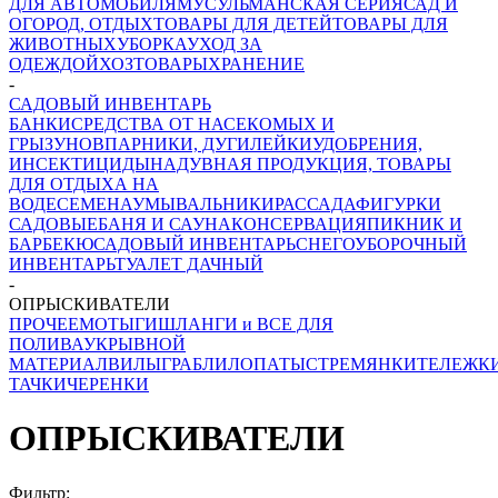
ДЛЯ АВТОМОБИЛЯ
МУСУЛЬМАНСКАЯ СЕРИЯ
САД И
ОГОРОД, ОТДЫХ
ТОВАРЫ ДЛЯ ДЕТЕЙ
ТОВАРЫ ДЛЯ
ЖИВОТНЫХ
УБОРКА
УХОД ЗА
ОДЕЖДОЙ
ХОЗТОВАРЫ
ХРАНЕНИЕ
-
САДОВЫЙ ИНВЕНТАРЬ
БАНКИ
СРЕДСТВА ОТ НАСЕКОМЫХ И
ГРЫЗУНОВ
ПАРНИКИ, ДУГИ
ЛЕЙКИ
УДОБРЕНИЯ,
ИНСЕКТИЦИДЫ
НАДУВНАЯ ПРОДУКЦИЯ, ТОВАРЫ
ДЛЯ ОТДЫХА НА
ВОДЕ
СЕМЕНА
УМЫВАЛЬНИКИ
РАССАДА
ФИГУРКИ
САДОВЫЕ
БАНЯ И САУНА
КОНСЕРВАЦИЯ
ПИКНИК И
БАРБЕКЮ
САДОВЫЙ ИНВЕНТАРЬ
СНЕГОУБОРОЧНЫЙ
ИНВЕНТАРЬ
ТУАЛЕТ ДАЧНЫЙ
-
ОПРЫСКИВАТЕЛИ
ПРОЧЕЕ
МОТЫГИ
ШЛАНГИ и ВСЕ ДЛЯ
ПОЛИВА
УКРЫВНОЙ
МАТЕРИАЛ
ВИЛЫ
ГРАБЛИ
ЛОПАТЫ
СТРЕМЯНКИ
ТЕЛЕЖКИ
ТАЧКИ
ЧЕРЕНКИ
ОПРЫСКИВАТЕЛИ
Фильтр: