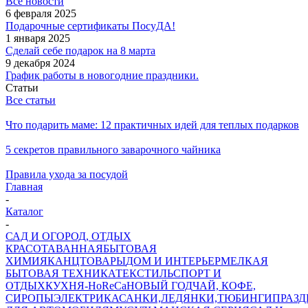
Все новости
6 февраля 2025
Подарочные сертификаты ПосуДА!
1 января 2025
Сделай себе подарок на 8 марта
9 декабря 2024
График работы в новогодние праздники.
Статьи
Все статьи
Что подарить маме: 12 практичных идей для теплых подарков
5 секретов правильного заварочного чайника
Правила ухода за посудой
Главная
-
Каталог
-
САД И ОГОРОД, ОТДЫХ
КРАСОТА
ВАННАЯ
БЫТОВАЯ
ХИМИЯ
КАНЦТОВАРЫ
ДОМ И ИНТЕРЬЕР
МЕЛКАЯ
БЫТОВАЯ ТЕХНИКА
ТЕКСТИЛЬ
СПОРТ И
ОТДЫХ
КУХНЯ-HoReCa
НОВЫЙ ГОД
ЧАЙ, КОФЕ,
СИРОПЫ
ЭЛЕКТРИКА
САНКИ,ЛЕДЯНКИ,ТЮБИНГИ
ПРАЗ