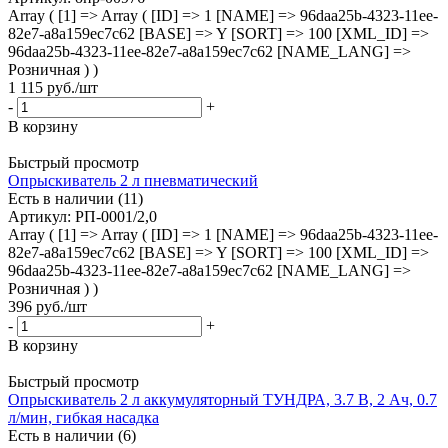
Array ( [1] => Array ( [ID] => 1 [NAME] => 96daa25b-4323-11ee-
82e7-a8a159ec7c62 [BASE] => Y [SORT] => 100 [XML_ID] =>
96daa25b-4323-11ee-82e7-a8a159ec7c62 [NAME_LANG] =>
Розничная ) )
1 115
руб.
/шт
-
+
В корзину
Быстрый просмотр
Опрыскиватель 2 л пневматический
Есть в наличии (11)
Артикул
: РП-0001/2,0
Array ( [1] => Array ( [ID] => 1 [NAME] => 96daa25b-4323-11ee-
82e7-a8a159ec7c62 [BASE] => Y [SORT] => 100 [XML_ID] =>
96daa25b-4323-11ee-82e7-a8a159ec7c62 [NAME_LANG] =>
Розничная ) )
396
руб.
/шт
-
+
В корзину
Быстрый просмотр
Опрыскиватель 2 л аккумуляторный ТУНДРА, 3.7 В, 2 Ач, 0.7
л/мин, гибкая насадка
Есть в наличии (6)