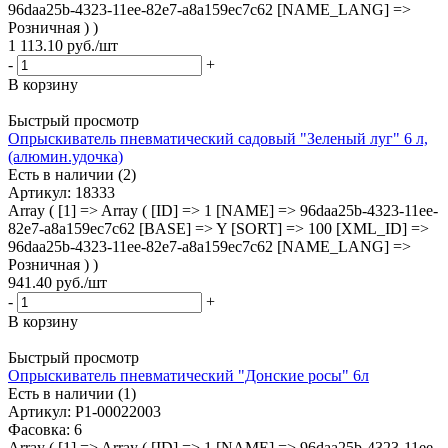
96daa25b-4323-11ee-82e7-a8a159ec7c62 [NAME_LANG] =>
Розничная ) )
1 113.10
руб.
/шт
-
+
В корзину
Быстрый просмотр
Опрыскиватель пневматический садовый "Зеленый луг" 6 л,
(алюмин.удочка)
Есть в наличии (2)
Артикул
: 18333
Array ( [1] => Array ( [ID] => 1 [NAME] => 96daa25b-4323-11ee-
82e7-a8a159ec7c62 [BASE] => Y [SORT] => 100 [XML_ID] =>
96daa25b-4323-11ee-82e7-a8a159ec7c62 [NAME_LANG] =>
Розничная ) )
941.40
руб.
/шт
-
+
В корзину
Быстрый просмотр
Опрыскиватель пневматический "Донские росы" 6л
Есть в наличии (1)
Артикул
: Р1-00022003
Фасовка
: 6
Array ( [1] => Array ( [ID] => 1 [NAME] => 96daa25b-4323-11ee-