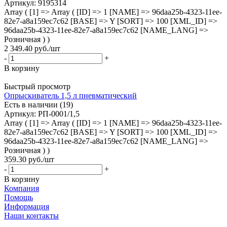
Артикул
: 9195314
Array ( [1] => Array ( [ID] => 1 [NAME] => 96daa25b-4323-11ee-
82e7-a8a159ec7c62 [BASE] => Y [SORT] => 100 [XML_ID] =>
96daa25b-4323-11ee-82e7-a8a159ec7c62 [NAME_LANG] =>
Розничная ) )
2 349.40
руб.
/шт
-
+
В корзину
Быстрый просмотр
Опрыскиватель 1,5 л пневматический
Есть в наличии (19)
Артикул
: РП-0001/1,5
Array ( [1] => Array ( [ID] => 1 [NAME] => 96daa25b-4323-11ee-
82e7-a8a159ec7c62 [BASE] => Y [SORT] => 100 [XML_ID] =>
96daa25b-4323-11ee-82e7-a8a159ec7c62 [NAME_LANG] =>
Розничная ) )
359.30
руб.
/шт
-
+
В корзину
Компания
Помощь
Информация
Наши контакты