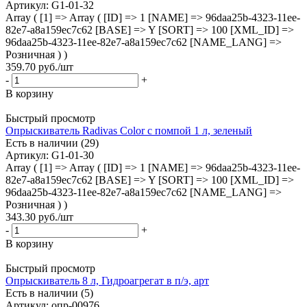
Артикул
: G1-01-32
Array ( [1] => Array ( [ID] => 1 [NAME] => 96daa25b-4323-11ee-
82e7-a8a159ec7c62 [BASE] => Y [SORT] => 100 [XML_ID] =>
96daa25b-4323-11ee-82e7-a8a159ec7c62 [NAME_LANG] =>
Розничная ) )
359.70
руб.
/шт
-
+
В корзину
Быстрый просмотр
Опрыскиватель Radivas Color с помпой 1 л, зеленый
Есть в наличии (29)
Артикул
: G1-01-30
Array ( [1] => Array ( [ID] => 1 [NAME] => 96daa25b-4323-11ee-
82e7-a8a159ec7c62 [BASE] => Y [SORT] => 100 [XML_ID] =>
96daa25b-4323-11ee-82e7-a8a159ec7c62 [NAME_LANG] =>
Розничная ) )
343.30
руб.
/шт
-
+
В корзину
Быстрый просмотр
Опрыскиватель 8 л, Гидроагрегат в п/э, арт
Есть в наличии (5)
Артикул
: опр-00976