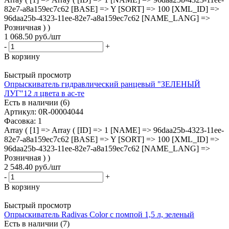
82e7-a8a159ec7c62 [BASE] => Y [SORT] => 100 [XML_ID] =>
96daa25b-4323-11ee-82e7-a8a159ec7c62 [NAME_LANG] =>
Розничная ) )
1 068.50
руб.
/шт
-
+
В корзину
Быстрый просмотр
Опрыскиватель гидравлический ранцевый "ЗЕЛЕНЫЙ
ЛУГ"12 л цвета в ас-те
Есть в наличии (6)
Артикул
: 0R-00004044
Фасовка
: 1
Array ( [1] => Array ( [ID] => 1 [NAME] => 96daa25b-4323-11ee-
82e7-a8a159ec7c62 [BASE] => Y [SORT] => 100 [XML_ID] =>
96daa25b-4323-11ee-82e7-a8a159ec7c62 [NAME_LANG] =>
Розничная ) )
2 548.40
руб.
/шт
-
+
В корзину
Быстрый просмотр
Опрыскиватель Radivas Color с помпой 1,5 л, зеленый
Есть в наличии (7)