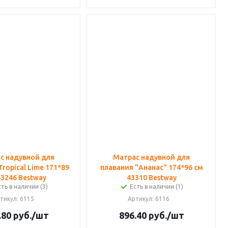
с надувной для
Матрас надувной для
ropical Lime 171*89
плавания "Ананас" 174*96 см
43246 Bestway
43310 Bestway
сть в наличии (3)
Есть в наличии (1)
тикул
: 6115
Артикул
: 6116
.80
руб.
/шт
896.40
руб.
/шт