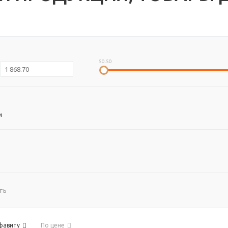
50.50
и
ть
фавиту
По цене