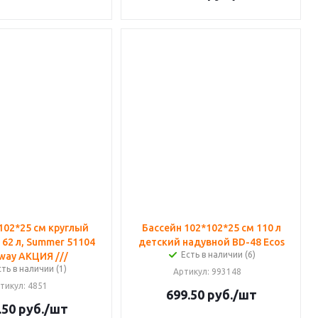
102*25 см круглый
Бассейн 102*102*25 см 110 л
 62 л, Summer 51104
детский надувной BD-48 Ecos
Есть в наличии (6)
way АКЦИЯ ///
сть в наличии (1)
Артикул
: 993148
тикул
: 4851
699.50
руб.
/шт
.50
руб.
/шт