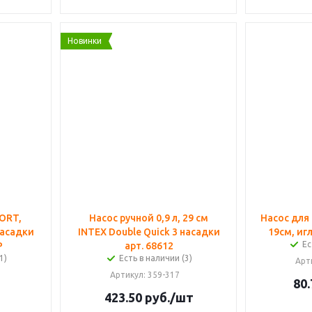
Новинки
PORT,
Насос ручной 0,9 л, 29 см
Насос для
насадки
INTEX Double Quick 3 насадки
19см, иг
Ес
Р
арт. 68612
1)
Есть в наличии (3)
Арт
Артикул
: 359-317
80.
423.50
руб.
/шт