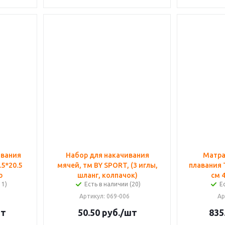
авания
Набор для накачивания
Матра
5*20.5
мячей, тм BY SPORT, (3 иглы,
плавания T
b
шланг, колпачок)
см 
11)
Есть в наличии (20)
Е
Артикул
: 069-006
Ар
шт
50.50
руб.
/шт
835