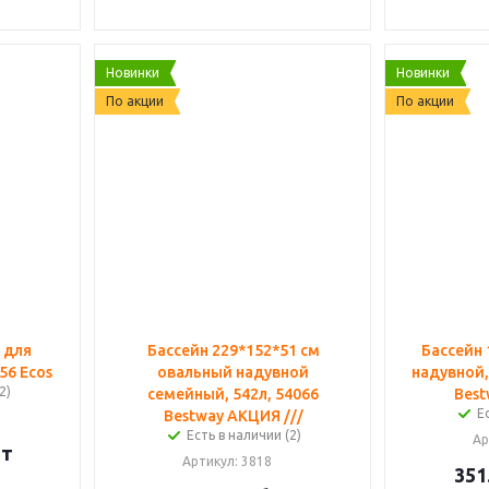
Новинки
Новинки
По акции
По акции
 для
Бассейн 229*152*51 см
Бассейн 
56 Ecos
овальный надувной
надувной,
2)
семейный, 542л, 54066
Best
Е
Bestway АКЦИЯ ///
Есть в наличии (2)
Ар
шт
Артикул
: 3818
351