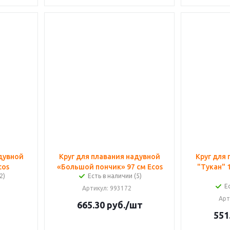
адувной
Круг для плавания надувной
Круг для
cos
«Большой пончик» 97 см Ecos
"Тукан" 
2)
Есть в наличии (5)
Е
Артикул
: 993172
Арт
665.30
руб.
/шт
551