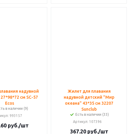
 плавания надувной
Жилет для плавания
127*98*72 см SC-57
надувной детский "Мир
Ecos
океана" 43*35 см 32207
сть в наличии (9)
Sunclub
Есть в наличии (33)
икул
: 993157
Артикул
: 107396
.60
руб.
/шт
367.20
руб.
/шт