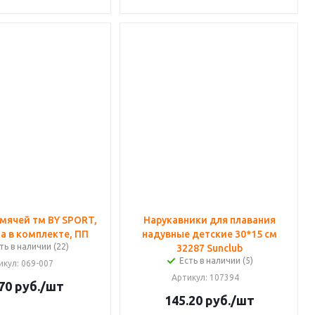
 мячей тм BY SPORT,
Нарукавники для плавания
ла в комплекте, ПП
надувные детские 30*15 см
ть в наличии (22)
32287 Sunclub
Есть в наличии (5)
икул
: 069-007
Артикул
: 107394
70
руб.
/шт
145.20
руб.
/шт