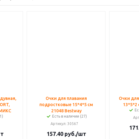
дувная,
Очки для плавания
Очки для
PORT,
подростковые 15*4*5 см
13*5*2 
Ес
 МИКС
21048 Bestway
1)
Есть в наличии (27)
Ар
Артикул
: 30567
171
шт
157.40
руб.
/шт