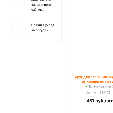
заварочного
чайника
Правила ухода
за посудой
Круг для плавания н
«Пончик» 85 см E
Есть в наличии (
Артикул
: 993175
463
руб.
/шт