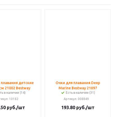
 плавания детские
Очки для плавания Deep
см 21002 Bestway
Marine Bestway 21097
ть в наличии (14)
Есть в наличии (31)
тикул
: 10182
Артикул
: 008849
.50
руб.
/шт
193.80
руб.
/шт