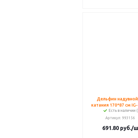
Дельфин надувной
катания 170*87 см IG-
Есть в наличии (
Артикул
: 993156
691.80
руб.
/