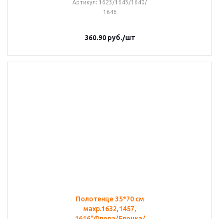
Артикул
: 1623/1643/1640/
1646
360.90
руб.
/шт
Полотенце 35*70 см
махр.1632,1457,
1616"Флора/Елочка/