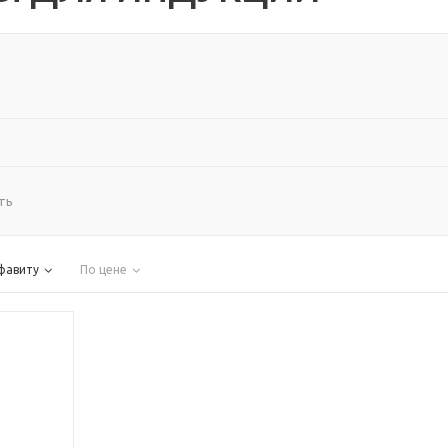
ть
фавиту
По цене