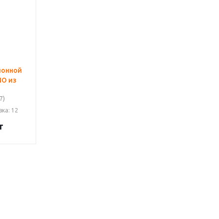
ионной
NO из
7)
вка
: 12
т