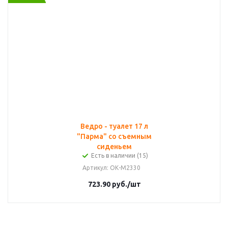
Ведро - туалет 17 л
"Парма" со съемным
сиденьем
Есть в наличии (15)
Артикул
: ОК-М2330
723.90
руб.
/шт