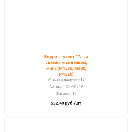
Ведро - туалет 17л со
съемным сиденьем,
микс (М1526, М280,
М1320)
Есть в наличии (16)
Артикул
: ОК-М1319
Фасовка
: 10
552.40
руб.
/шт