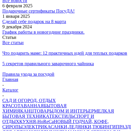
Все новости
6 февраля 2025
Подарочные сертификаты ПосуДА!
1 января 2025
Сделай себе подарок на 8 марта
9 декабря 2024
График работы в новогодние праздники.
Статьи
Все статьи
Что подарить маме: 12 практичных идей для теплых подарков
5 секретов правильного заварочного чайника
Правила ухода за посудой
Главная
-
Каталог
-
САД И ОГОРОД, ОТДЫХ
КРАСОТА
ВАННАЯ
БЫТОВАЯ
ХИМИЯ
КАНЦТОВАРЫ
ДОМ И ИНТЕРЬЕР
МЕЛКАЯ
БЫТОВАЯ ТЕХНИКА
ТЕКСТИЛЬ
СПОРТ И
ОТДЫХ
КУХНЯ-HoReCa
НОВЫЙ ГОД
ЧАЙ, КОФЕ,
СИРОПЫ
ЭЛЕКТРИКА
САНКИ,ЛЕДЯНКИ,ТЮБИНГИ
ПРАЗ