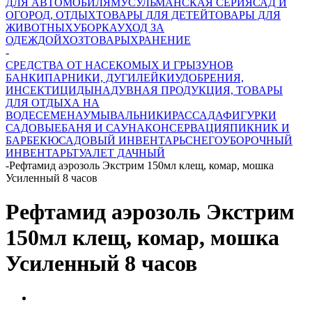
ДЛЯ АВТОМОБИЛЯ
МУСУЛЬМАНСКАЯ СЕРИЯ
САД И
ОГОРОД, ОТДЫХ
ТОВАРЫ ДЛЯ ДЕТЕЙ
ТОВАРЫ ДЛЯ
ЖИВОТНЫХ
УБОРКА
УХОД ЗА
ОДЕЖДОЙ
ХОЗТОВАРЫ
ХРАНЕНИЕ
-
СРЕДСТВА ОТ НАСЕКОМЫХ И ГРЫЗУНОВ
БАНКИ
ПАРНИКИ, ДУГИ
ЛЕЙКИ
УДОБРЕНИЯ,
ИНСЕКТИЦИДЫ
НАДУВНАЯ ПРОДУКЦИЯ, ТОВАРЫ
ДЛЯ ОТДЫХА НА
ВОДЕ
СЕМЕНА
УМЫВАЛЬНИКИ
РАССАДА
ФИГУРКИ
САДОВЫЕ
БАНЯ И САУНА
КОНСЕРВАЦИЯ
ПИКНИК И
БАРБЕКЮ
САДОВЫЙ ИНВЕНТАРЬ
СНЕГОУБОРОЧНЫЙ
ИНВЕНТАРЬ
ТУАЛЕТ ДАЧНЫЙ
-
Рефтамид аэрозоль Экстрим 150мл клещ, комар, мошка
Усиленный 8 часов
Рефтамид аэрозоль Экстрим
150мл клещ, комар, мошка
Усиленный 8 часов