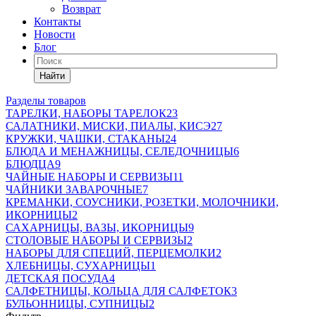
Возврат
Контакты
Новости
Блог
Найти
Разделы товаров
ТАРЕЛКИ, НАБОРЫ ТАРЕЛОК
23
САЛАТНИКИ, МИСКИ, ПИАЛЫ, КИСЭ
27
КРУЖКИ, ЧАШКИ, СТАКАНЫ
24
БЛЮДА И МЕНАЖНИЦЫ, СЕЛЕДОЧНИЦЫ
6
БЛЮДЦА
9
ЧАЙНЫЕ НАБОРЫ И СЕРВИЗЫ
11
ЧАЙНИКИ ЗАВАРОЧНЫЕ
7
КРЕМАНКИ, СОУСНИКИ, РОЗЕТКИ, МОЛОЧНИКИ,
ИКОРНИЦЫ
2
САХАРНИЦЫ, ВАЗЫ, ИКОРНИЦЫ
9
СТОЛОВЫЕ НАБОРЫ И СЕРВИЗЫ
2
НАБОРЫ ДЛЯ СПЕЦИЙ, ПЕРЦЕМОЛКИ
2
ХЛЕБНИЦЫ, СУХАРНИЦЫ
1
ДЕТСКАЯ ПОСУДА
4
САЛФЕТНИЦЫ, КОЛЬЦА ДЛЯ САЛФЕТОК
3
БУЛЬОННИЦЫ, СУПНИЦЫ
2