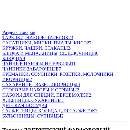
Разделы товаров
ТАРЕЛКИ, НАБОРЫ ТАРЕЛОК
23
САЛАТНИКИ, МИСКИ, ПИАЛЫ, КИСЭ
27
КРУЖКИ, ЧАШКИ, СТАКАНЫ
24
БЛЮДА И МЕНАЖНИЦЫ, СЕЛЕДОЧНИЦЫ
6
БЛЮДЦА
9
ЧАЙНЫЕ НАБОРЫ И СЕРВИЗЫ
11
ЧАЙНИКИ ЗАВАРОЧНЫЕ
7
КРЕМАНКИ, СОУСНИКИ, РОЗЕТКИ, МОЛОЧНИКИ,
ИКОРНИЦЫ
2
САХАРНИЦЫ, ВАЗЫ, ИКОРНИЦЫ
9
СТОЛОВЫЕ НАБОРЫ И СЕРВИЗЫ
2
НАБОРЫ ДЛЯ СПЕЦИЙ, ПЕРЦЕМОЛКИ
2
ХЛЕБНИЦЫ, СУХАРНИЦЫ
1
ДЕТСКАЯ ПОСУДА
4
САЛФЕТНИЦЫ, КОЛЬЦА ДЛЯ САЛФЕТОК
3
БУЛЬОННИЦЫ, СУПНИЦЫ
2