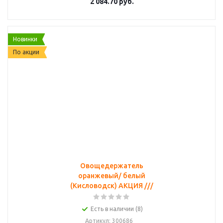
2 084.70
руб.
Новинки
По акции
Овощедержатель
оранжевый/ белый
(Кисловодск) АКЦИЯ ///
Есть в наличии (8)
Артикул
: 300686