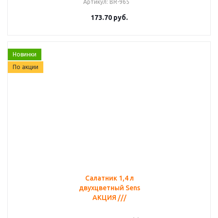
Артикул
: BR-965
173.70
руб.
Новинки
По акции
Салатник 1,4 л
двухцветный Sens
АКЦИЯ ///