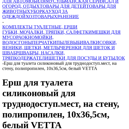
ДЛЯ АВТОМОБИЛЯ
МУСУЛЬМАНСКАЯ СЕРИЯ
САД И
ОГОРОД, ОТДЫХ
ТОВАРЫ ДЛЯ ДЕТЕЙ
ТОВАРЫ ДЛЯ
ЖИВОТНЫХ
УБОРКА
УХОД ЗА
ОДЕЖДОЙ
ХОЗТОВАРЫ
ХРАНЕНИЕ
-
КОМПЛЕКТЫ ТУАЛЕТНЫЕ, ЕРШИ
ГУБКИ, МОЧАЛКИ, ТРЯПКИ, САЛФЕТКИ
МЕШКИ ДЛЯ
МУСОРА
ОКНОМОЙКИ,
ВОДОСГОНЫ
ПЕРЧАТКИ
ПЫЛЕВЫБИВАЛКИ
СОВКИ,
ВЕНИКИ, ЩЕТКИ, МЕТЛЫ
ЧЕРЕНКИ ДЛЯ ЩЕТОК И
ШВАБР
ШВАБРЫ, НАСАДКИ,
ТРЯПКОДЕРЖАТЕЛИ
ЩЕТКИ ДЛЯ ПОСУДЫ И БУТЫЛОК
-
Ерш для туалета силиконовый для труднодоступ.мест, на
стену, полипропилен, 10х36,5см, белый VETTA
Ерш для туалета
силиконовый для
труднодоступ.мест, на стену,
полипропилен, 10х36,5см,
белый VETTA