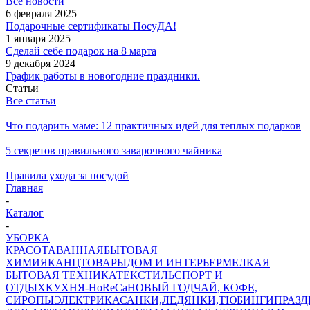
Все новости
6 февраля 2025
Подарочные сертификаты ПосуДА!
1 января 2025
Сделай себе подарок на 8 марта
9 декабря 2024
График работы в новогодние праздники.
Статьи
Все статьи
Что подарить маме: 12 практичных идей для теплых подарков
5 секретов правильного заварочного чайника
Правила ухода за посудой
Главная
-
Каталог
-
УБОРКА
КРАСОТА
ВАННАЯ
БЫТОВАЯ
ХИМИЯ
КАНЦТОВАРЫ
ДОМ И ИНТЕРЬЕР
МЕЛКАЯ
БЫТОВАЯ ТЕХНИКА
ТЕКСТИЛЬ
СПОРТ И
ОТДЫХ
КУХНЯ-HoReCa
НОВЫЙ ГОД
ЧАЙ, КОФЕ,
СИРОПЫ
ЭЛЕКТРИКА
САНКИ,ЛЕДЯНКИ,ТЮБИНГИ
ПРАЗ