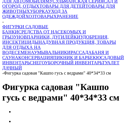
ДЛЯ АВТОМОБИЛЯ
МУСУЛЬМАНСКАЯ СЕРИЯ
САД И
ОГОРОД, ОТДЫХ
ТОВАРЫ ДЛЯ ДЕТЕЙ
ТОВАРЫ ДЛЯ
ЖИВОТНЫХ
УБОРКА
УХОД ЗА
ОДЕЖДОЙ
ХОЗТОВАРЫ
ХРАНЕНИЕ
-
ФИГУРКИ САДОВЫЕ
БАНКИ
СРЕДСТВА ОТ НАСЕКОМЫХ И
ГРЫЗУНОВ
ПАРНИКИ, ДУГИ
ЛЕЙКИ
УДОБРЕНИЯ,
ИНСЕКТИЦИДЫ
НАДУВНАЯ ПРОДУКЦИЯ, ТОВАРЫ
ДЛЯ ОТДЫХА НА
ВОДЕ
СЕМЕНА
УМЫВАЛЬНИКИ
РАССАДА
БАНЯ И
САУНА
КОНСЕРВАЦИЯ
ПИКНИК И БАРБЕКЮ
САДОВЫЙ
ИНВЕНТАРЬ
СНЕГОУБОРОЧНЫЙ ИНВЕНТАРЬ
ТУАЛЕТ
ДАЧНЫЙ
-
Фигурка садовая "Кашпо гусь с ведрами" 40*34*33 см
Фигурка садовая "Кашпо
гусь с ведрами" 40*34*33 см