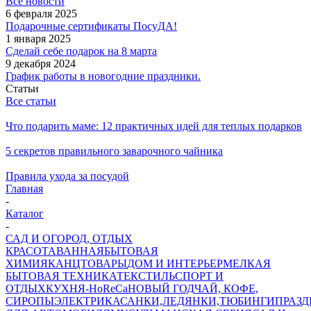
Все новости
6 февраля 2025
Подарочные сертификаты ПосуДА!
1 января 2025
Сделай себе подарок на 8 марта
9 декабря 2024
График работы в новогодние праздники.
Статьи
Все статьи
Что подарить маме: 12 практичных идей для теплых подарков
5 секретов правильного заварочного чайника
Правила ухода за посудой
Главная
-
Каталог
-
САД И ОГОРОД, ОТДЫХ
КРАСОТА
ВАННАЯ
БЫТОВАЯ
ХИМИЯ
КАНЦТОВАРЫ
ДОМ И ИНТЕРЬЕР
МЕЛКАЯ
БЫТОВАЯ ТЕХНИКА
ТЕКСТИЛЬ
СПОРТ И
ОТДЫХ
КУХНЯ-HoReCa
НОВЫЙ ГОД
ЧАЙ, КОФЕ,
СИРОПЫ
ЭЛЕКТРИКА
САНКИ,ЛЕДЯНКИ,ТЮБИНГИ
ПРАЗ