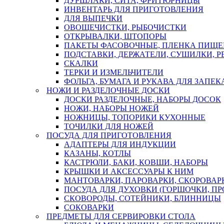
ДУРШЛАКИ, СИТА, ФРИТЮРНИЦЫ
ИНВЕНТАРЬ ДЛЯ ПРИГОТОВЛЕНИЯ
ДЛЯ ВЫПЕЧКИ
ОВОЩЕЧИСТКИ, РЫБОЧИСТКИ
ОТКРЫВАЛКИ, ШТОПОРЫ
ПАКЕТЫ ФАСОВОЧНЫЕ, ПЛЕНКА ПИЩЕ
ПОДСТАВКИ, ДЕРЖАТЕЛИ, СУШИЛКИ, 
СКАЛКИ
ТЕРКИ И ИЗМЕЛЬЧИТЕЛИ
ФОЛЬГА, БУМАГА И РУКАВА ДЛЯ ЗАПЕ
НОЖИ И РАЗДЕЛОЧНЫЕ ДОСКИ
ДОСКИ РАЗДЕЛОЧНЫЕ, НАБОРЫ ДОСОК
НОЖИ, НАБОРЫ НОЖЕЙ
НОЖНИЦЫ, ТОПОРИКИ КУХОННЫЕ
ТОЧИЛКИ ДЛЯ НОЖЕЙ
ПОСУДА ДЛЯ ПРИГОТОВЛЕНИЯ
АДАПТЕРЫ ДЛЯ ИНДУКЦИИ
КАЗАНЫ, КОТЛЫ
КАСТРЮЛИ, БАКИ, КОВШИ, НАБОРЫ
КРЫШКИ И АКСЕССУАРЫ К НИМ
МАНТОВАРКИ, ПАРОВАРКИ, СКОРОВА
ПОСУДА ДЛЯ ДУХОВКИ (ГОРШОЧКИ, П
СКОВОРОДЫ, СОТЕЙНИКИ, БЛИННИЦЫ
СОКОВАРКИ
ПРЕДМЕТЫ ДЛЯ СЕРВИРОВКИ СТОЛА