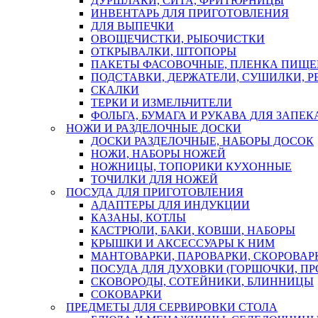
ДУРШЛАКИ, СИТА, ФРИТЮРНИЦЫ
ИНВЕНТАРЬ ДЛЯ ПРИГОТОВЛЕНИЯ
ДЛЯ ВЫПЕЧКИ
ОВОЩЕЧИСТКИ, РЫБОЧИСТКИ
ОТКРЫВАЛКИ, ШТОПОРЫ
ПАКЕТЫ ФАСОВОЧНЫЕ, ПЛЕНКА ПИЩЕ
ПОДСТАВКИ, ДЕРЖАТЕЛИ, СУШИЛКИ, 
СКАЛКИ
ТЕРКИ И ИЗМЕЛЬЧИТЕЛИ
ФОЛЬГА, БУМАГА И РУКАВА ДЛЯ ЗАПЕ
НОЖИ И РАЗДЕЛОЧНЫЕ ДОСКИ
ДОСКИ РАЗДЕЛОЧНЫЕ, НАБОРЫ ДОСОК
НОЖИ, НАБОРЫ НОЖЕЙ
НОЖНИЦЫ, ТОПОРИКИ КУХОННЫЕ
ТОЧИЛКИ ДЛЯ НОЖЕЙ
ПОСУДА ДЛЯ ПРИГОТОВЛЕНИЯ
АДАПТЕРЫ ДЛЯ ИНДУКЦИИ
КАЗАНЫ, КОТЛЫ
КАСТРЮЛИ, БАКИ, КОВШИ, НАБОРЫ
КРЫШКИ И АКСЕССУАРЫ К НИМ
МАНТОВАРКИ, ПАРОВАРКИ, СКОРОВА
ПОСУДА ДЛЯ ДУХОВКИ (ГОРШОЧКИ, П
СКОВОРОДЫ, СОТЕЙНИКИ, БЛИННИЦЫ
СОКОВАРКИ
ПРЕДМЕТЫ ДЛЯ СЕРВИРОВКИ СТОЛА