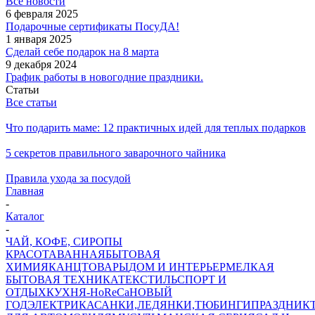
Все новости
6 февраля 2025
Подарочные сертификаты ПосуДА!
1 января 2025
Сделай себе подарок на 8 марта
9 декабря 2024
График работы в новогодние праздники.
Статьи
Все статьи
Что подарить маме: 12 практичных идей для теплых подарков
5 секретов правильного заварочного чайника
Правила ухода за посудой
Главная
-
Каталог
-
ЧАЙ, КОФЕ, СИРОПЫ
КРАСОТА
ВАННАЯ
БЫТОВАЯ
ХИМИЯ
КАНЦТОВАРЫ
ДОМ И ИНТЕРЬЕР
МЕЛКАЯ
БЫТОВАЯ ТЕХНИКА
ТЕКСТИЛЬ
СПОРТ И
ОТДЫХ
КУХНЯ-HoReCa
НОВЫЙ
ГОД
ЭЛЕКТРИКА
САНКИ,ЛЕДЯНКИ,ТЮБИНГИ
ПРАЗДНИК