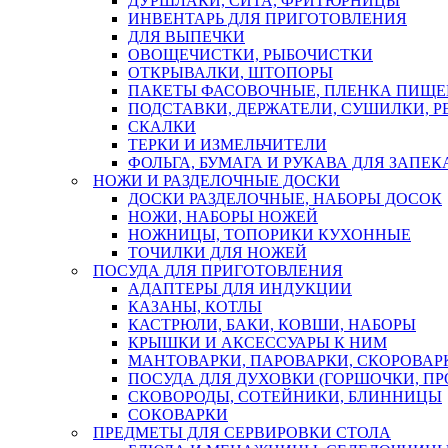
ДУРШЛАКИ, СИТА, ФРИТЮРНИЦЫ
ИНВЕНТАРЬ ДЛЯ ПРИГОТОВЛЕНИЯ
ДЛЯ ВЫПЕЧКИ
ОВОЩЕЧИСТКИ, РЫБОЧИСТКИ
ОТКРЫВАЛКИ, ШТОПОРЫ
ПАКЕТЫ ФАСОВОЧНЫЕ, ПЛЕНКА ПИЩЕ
ПОДСТАВКИ, ДЕРЖАТЕЛИ, СУШИЛКИ, 
СКАЛКИ
ТЕРКИ И ИЗМЕЛЬЧИТЕЛИ
ФОЛЬГА, БУМАГА И РУКАВА ДЛЯ ЗАПЕ
НОЖИ И РАЗДЕЛОЧНЫЕ ДОСКИ
ДОСКИ РАЗДЕЛОЧНЫЕ, НАБОРЫ ДОСОК
НОЖИ, НАБОРЫ НОЖЕЙ
НОЖНИЦЫ, ТОПОРИКИ КУХОННЫЕ
ТОЧИЛКИ ДЛЯ НОЖЕЙ
ПОСУДА ДЛЯ ПРИГОТОВЛЕНИЯ
АДАПТЕРЫ ДЛЯ ИНДУКЦИИ
КАЗАНЫ, КОТЛЫ
КАСТРЮЛИ, БАКИ, КОВШИ, НАБОРЫ
КРЫШКИ И АКСЕССУАРЫ К НИМ
МАНТОВАРКИ, ПАРОВАРКИ, СКОРОВА
ПОСУДА ДЛЯ ДУХОВКИ (ГОРШОЧКИ, П
СКОВОРОДЫ, СОТЕЙНИКИ, БЛИННИЦЫ
СОКОВАРКИ
ПРЕДМЕТЫ ДЛЯ СЕРВИРОВКИ СТОЛА