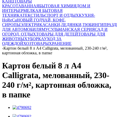
КАНЦТОВАРЫ
КРАСОТА
ВАННАЯ
БЫТОВАЯ ХИМИЯ
ДОМ И
ИНТЕРЬЕР
МЕЛКАЯ БЫТОВАЯ
ТЕХНИКА
ТЕКСТИЛЬ
СПОРТ И ОТДЫХ
КУХНЯ-
HoReCa
НОВЫЙ ГОД
ЧАЙ, КОФЕ,
СИРОПЫ
ЭЛЕКТРИКА
САНКИ,ЛЕДЯНКИ,ТЮБИНГИ
ПРАЗ
ДЛЯ АВТОМОБИЛЯ
МУСУЛЬМАНСКАЯ СЕРИЯ
САД И
ОГОРОД, ОТДЫХ
ТОВАРЫ ДЛЯ ДЕТЕЙ
ТОВАРЫ ДЛЯ
ЖИВОТНЫХ
УБОРКА
УХОД ЗА
ОДЕЖДОЙ
ХОЗТОВАРЫ
ХРАНЕНИЕ
-
Картон белый 8 л А4 Calligrata, мелованный, 230-240 г/м²,
картонная обложка, в папке
Картон белый 8 л А4
Calligrata, мелованный, 230-
240 г/м², картонная обложка,
в папке