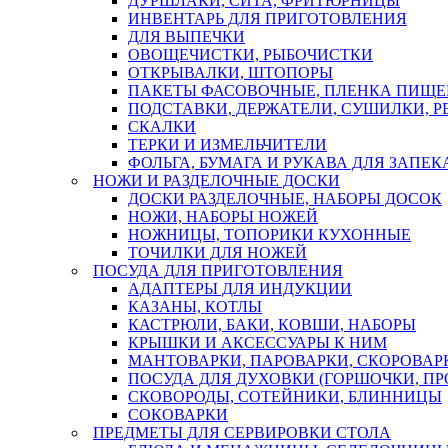
ДУРШЛАКИ, СИТА, ФРИТЮРНИЦЫ
ИНВЕНТАРЬ ДЛЯ ПРИГОТОВЛЕНИЯ
ДЛЯ ВЫПЕЧКИ
ОВОЩЕЧИСТКИ, РЫБОЧИСТКИ
ОТКРЫВАЛКИ, ШТОПОРЫ
ПАКЕТЫ ФАСОВОЧНЫЕ, ПЛЕНКА ПИЩЕ
ПОДСТАВКИ, ДЕРЖАТЕЛИ, СУШИЛКИ, 
СКАЛКИ
ТЕРКИ И ИЗМЕЛЬЧИТЕЛИ
ФОЛЬГА, БУМАГА И РУКАВА ДЛЯ ЗАПЕ
НОЖИ И РАЗДЕЛОЧНЫЕ ДОСКИ
ДОСКИ РАЗДЕЛОЧНЫЕ, НАБОРЫ ДОСОК
НОЖИ, НАБОРЫ НОЖЕЙ
НОЖНИЦЫ, ТОПОРИКИ КУХОННЫЕ
ТОЧИЛКИ ДЛЯ НОЖЕЙ
ПОСУДА ДЛЯ ПРИГОТОВЛЕНИЯ
АДАПТЕРЫ ДЛЯ ИНДУКЦИИ
КАЗАНЫ, КОТЛЫ
КАСТРЮЛИ, БАКИ, КОВШИ, НАБОРЫ
КРЫШКИ И АКСЕССУАРЫ К НИМ
МАНТОВАРКИ, ПАРОВАРКИ, СКОРОВА
ПОСУДА ДЛЯ ДУХОВКИ (ГОРШОЧКИ, П
СКОВОРОДЫ, СОТЕЙНИКИ, БЛИННИЦЫ
СОКОВАРКИ
ПРЕДМЕТЫ ДЛЯ СЕРВИРОВКИ СТОЛА