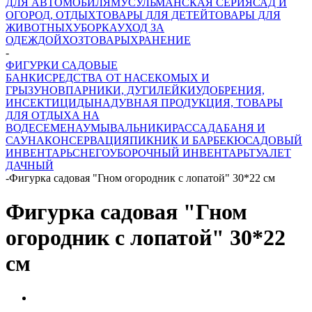
ДЛЯ АВТОМОБИЛЯ
МУСУЛЬМАНСКАЯ СЕРИЯ
САД И
ОГОРОД, ОТДЫХ
ТОВАРЫ ДЛЯ ДЕТЕЙ
ТОВАРЫ ДЛЯ
ЖИВОТНЫХ
УБОРКА
УХОД ЗА
ОДЕЖДОЙ
ХОЗТОВАРЫ
ХРАНЕНИЕ
-
ФИГУРКИ САДОВЫЕ
БАНКИ
СРЕДСТВА ОТ НАСЕКОМЫХ И
ГРЫЗУНОВ
ПАРНИКИ, ДУГИ
ЛЕЙКИ
УДОБРЕНИЯ,
ИНСЕКТИЦИДЫ
НАДУВНАЯ ПРОДУКЦИЯ, ТОВАРЫ
ДЛЯ ОТДЫХА НА
ВОДЕ
СЕМЕНА
УМЫВАЛЬНИКИ
РАССАДА
БАНЯ И
САУНА
КОНСЕРВАЦИЯ
ПИКНИК И БАРБЕКЮ
САДОВЫЙ
ИНВЕНТАРЬ
СНЕГОУБОРОЧНЫЙ ИНВЕНТАРЬ
ТУАЛЕТ
ДАЧНЫЙ
-
Фигурка садовая "Гном огородник с лопатой" 30*22 см
Фигурка садовая "Гном
огородник с лопатой" 30*22
см