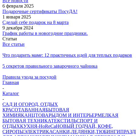
Все новости
6 февраля 2025
Подарочные сертификаты ПосуДА!
1 января 2025
Сделай себе подарок на 8 марта
9 декабря 2024
График работы в новогодние праздники.
Статьи
Все статьи
Что подарить маме: 12 практичных идей для теплых подарков
5 секретов правильного заварочного чайника
Правила ухода за посудой
Главная
-
Каталог
-
САД И ОГОРОД, ОТДЫХ
КРАСОТА
ВАННАЯ
БЫТОВАЯ
ХИМИЯ
КАНЦТОВАРЫ
ДОМ И ИНТЕРЬЕР
МЕЛКАЯ
БЫТОВАЯ ТЕХНИКА
ТЕКСТИЛЬ
СПОРТ И
ОТДЫХ
КУХНЯ-HoReCa
НОВЫЙ ГОД
ЧАЙ, КОФЕ,
СИРОПЫ
ЭЛЕКТРИКА
САНКИ,ЛЕДЯНКИ,ТЮБИНГИ
ПРАЗ