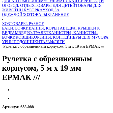
ДЛЯ АВТОМОБИЛЯ
МУСУЛЬМАНСКАЯ СЕРИЯ
САД И
ОГОРОД, ОТДЫХ
ТОВАРЫ ДЛЯ ДЕТЕЙ
ТОВАРЫ ДЛЯ
ЖИВОТНЫХ
УБОРКА
УХОД ЗА
ОДЕЖДОЙ
ХОЗТОВАРЫ
ХРАНЕНИЕ
-
ХОЗТОВАРЫ. РАЗНОЕ
БАКИ, БОЧКИ
ВАННЫ, КОРЫТА
ВЕДРА, КРЫШКИ К
ВЕДРАМ
ВЕДРО-ТУАЛЕТ
КАНИСТРЫ, КАНИСТРЫ-
БОЧКИ
КОВШИ
КОРЗИНЫ, КОНТЕЙНЕРЫ ДЛЯ МУСОРА,
УРНЫ
ПОДОЙНИКИ
ТАЗЫ
ФЛЯГИ
-
Рулетка с обрезиненным корпусом, 5 м х 19 мм ЕРМАК ///
Рулетка с обрезиненным
корпусом, 5 м х 19 мм
ЕРМАК ///
Артикул:
658-088