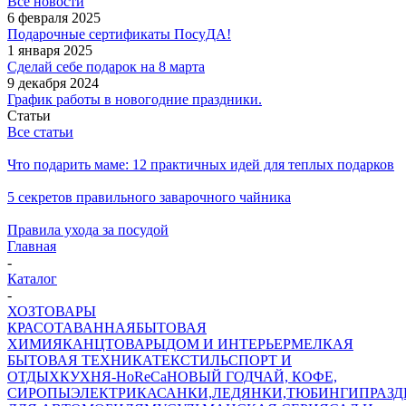
Все новости
6 февраля 2025
Подарочные сертификаты ПосуДА!
1 января 2025
Сделай себе подарок на 8 марта
9 декабря 2024
График работы в новогодние праздники.
Статьи
Все статьи
Что подарить маме: 12 практичных идей для теплых подарков
5 секретов правильного заварочного чайника
Правила ухода за посудой
Главная
-
Каталог
-
ХОЗТОВАРЫ
КРАСОТА
ВАННАЯ
БЫТОВАЯ
ХИМИЯ
КАНЦТОВАРЫ
ДОМ И ИНТЕРЬЕР
МЕЛКАЯ
БЫТОВАЯ ТЕХНИКА
ТЕКСТИЛЬ
СПОРТ И
ОТДЫХ
КУХНЯ-HoReCa
НОВЫЙ ГОД
ЧАЙ, КОФЕ,
СИРОПЫ
ЭЛЕКТРИКА
САНКИ,ЛЕДЯНКИ,ТЮБИНГИ
ПРАЗ