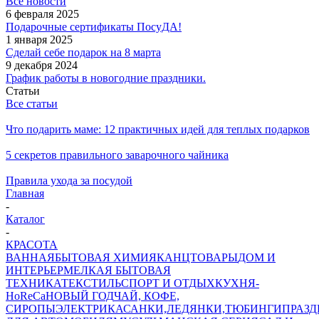
Все новости
6 февраля 2025
Подарочные сертификаты ПосуДА!
1 января 2025
Сделай себе подарок на 8 марта
9 декабря 2024
График работы в новогодние праздники.
Статьи
Все статьи
Что подарить маме: 12 практичных идей для теплых подарков
5 секретов правильного заварочного чайника
Правила ухода за посудой
Главная
-
Каталог
-
КРАСОТА
ВАННАЯ
БЫТОВАЯ ХИМИЯ
КАНЦТОВАРЫ
ДОМ И
ИНТЕРЬЕР
МЕЛКАЯ БЫТОВАЯ
ТЕХНИКА
ТЕКСТИЛЬ
СПОРТ И ОТДЫХ
КУХНЯ-
HoReCa
НОВЫЙ ГОД
ЧАЙ, КОФЕ,
СИРОПЫ
ЭЛЕКТРИКА
САНКИ,ЛЕДЯНКИ,ТЮБИНГИ
ПРАЗ