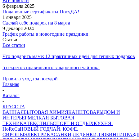
Все новости
6 февраля 2025
Подарочные сертификаты ПосуДА!
1 января 2025
Сделай себе подарок на 8 марта
9 декабря 2024
График работы в новогодние праздники.
Статьи
Все статьи
Что подарить маме: 12 практичных идей для теплых подарков
5 секретов правильного заварочного чайника
Правила ухода за посудой
Главная
-
Каталог
-
КРАСОТА
ВАННАЯ
БЫТОВАЯ ХИМИЯ
КАНЦТОВАРЫ
ДОМ И
ИНТЕРЬЕР
МЕЛКАЯ БЫТОВАЯ
ТЕХНИКА
ТЕКСТИЛЬ
СПОРТ И ОТДЫХ
КУХНЯ-
HoReCa
НОВЫЙ ГОД
ЧАЙ, КОФЕ,
СИРОПЫ
ЭЛЕКТРИКА
САНКИ,ЛЕДЯНКИ,ТЮБИНГИ
ПРАЗ