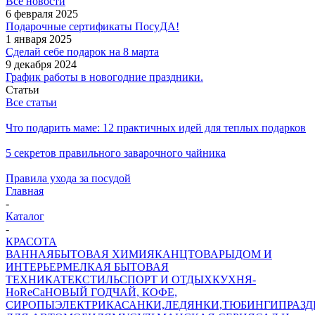
Все новости
6 февраля 2025
Подарочные сертификаты ПосуДА!
1 января 2025
Сделай себе подарок на 8 марта
9 декабря 2024
График работы в новогодние праздники.
Статьи
Все статьи
Что подарить маме: 12 практичных идей для теплых подарков
5 секретов правильного заварочного чайника
Правила ухода за посудой
Главная
-
Каталог
-
КРАСОТА
ВАННАЯ
БЫТОВАЯ ХИМИЯ
КАНЦТОВАРЫ
ДОМ И
ИНТЕРЬЕР
МЕЛКАЯ БЫТОВАЯ
ТЕХНИКА
ТЕКСТИЛЬ
СПОРТ И ОТДЫХ
КУХНЯ-
HoReCa
НОВЫЙ ГОД
ЧАЙ, КОФЕ,
СИРОПЫ
ЭЛЕКТРИКА
САНКИ,ЛЕДЯНКИ,ТЮБИНГИ
ПРАЗ